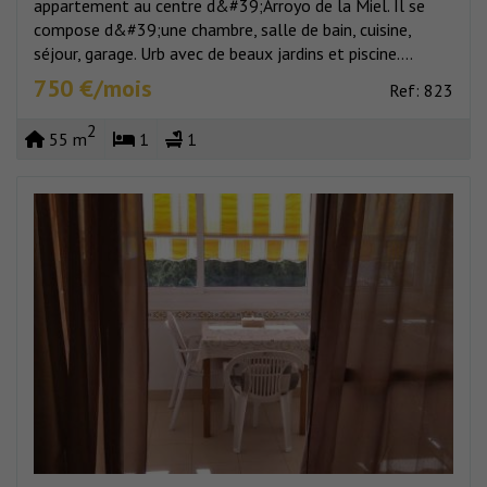
appartement au centre d&#39;Arroyo de la Miel. Il se
compose d&#39;une chambre, salle de bain, cuisine,
séjour, garage. Urb avec de beaux jardins et piscine....
750 €/mois
Ref: 823
2
55 m
1
1