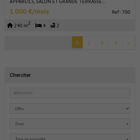
APPAREILS, SALON ET GRANDE TERRASSE...
1.000 €/mois
Ref: 700
2
240 m
4
2
1
2
3
4
»
Chercher
Zone
▼
Type de propriété
▼