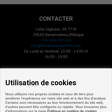
CONTACTER
Calle Sagitario, 09, 5ª M
29630 Benalmádena (Málaga)
‎+34 626 702 641
info@lunamarproperties.com
De Lundi au Vendredi: 10:00 - 14:00 et
16:00 - 19:00
Utilisation de cookies
Nous utilisons nos propres cookies et ceux de tiers pour
améliorer l'expérience sur notre site web et à des fins d'analyse.
Certains sont nécessaires au bon fonctionnement du site web,
d'autres peuvent être configurés ou rejetés. Vous trouverez plus
d'informations sur la page
Politique en matière de cookies