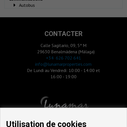
Autobus
CONTACTER
Calle Sagitario, 09, 5ª M
29630 Benalmádena (Málaga)
‎+34 626 702 641
info@lunamarproperties.com
De Lundi au Vendredi: 10:00 - 14:00 et
16:00 - 19:00
Utilisation de cookies