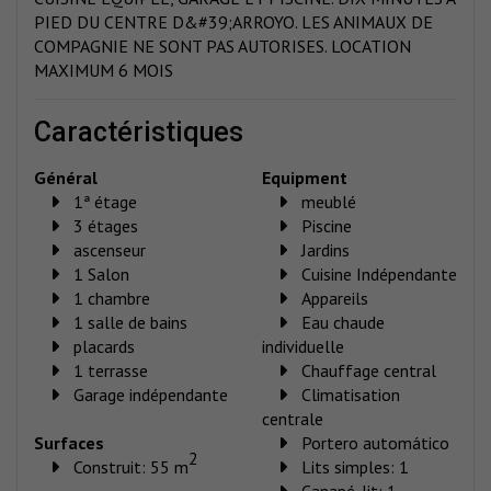
PIED DU CENTRE D&#39;ARROYO. LES ANIMAUX DE
COMPAGNIE NE SONT PAS AUTORISES. LOCATION
MAXIMUM 6 MOIS
caractéristiques
Général
Equipment
1ª étage
meublé
3 étages
Piscine
ascenseur
Jardins
1 Salon
Cuisine Indépendante
1 chambre
Appareils
1 salle de bains
Eau chaude
placards
individuelle
1 terrasse
Chauffage central
Garage indépendante
Climatisation
centrale
Surfaces
Portero automático
2
Construit: 55 m
Lits simples: 1
Canapé-lit: 1