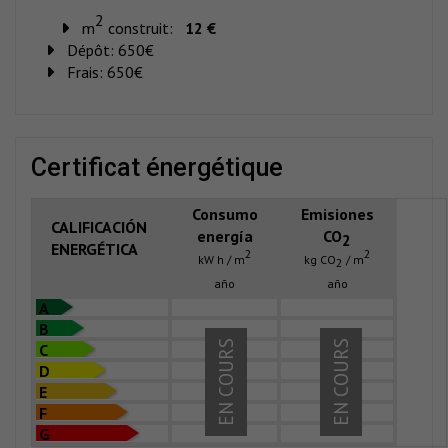
2
m
construit:
12 €
Dépôt:
650€
Frais:
650€
certificat énergétique
Consumo
Emisiones
CALIFICACIÓN
energía
CO
2
ENERGÉTICA
2
2
kW h / m
kg CO
/ m
2
año
año
A
B
EN COURS
EN COURS
C
D
E
F
G