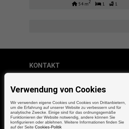
2
54 m
1
1
KONTAKT
Calle Sagitario, 09, 5ª M
29630 Benalmádena (Málaga)
Verwendung von Cookies
‎+34 626 702 641
info@lunamarproperties.com
Von Montag bis Freitag: 10:00 - 14:00 und 16:00
Wir verwenden eigene Cookies und Cookies von Drittanbietern,
um die Erfahrung auf unserer Website zu verbessern und für
19:00
analytische Zwecke. Einige sind für das ordnungsgemäße
Funktionieren der Website notwendig, andere können Sie
konfigurieren oder ablehnen. Weitere Informationen finden Sie
auf der Seite
Cookies-Politik