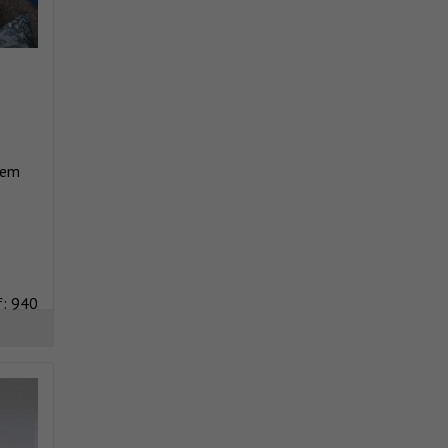
nem
f: 940