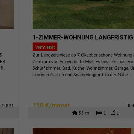
1-ZIMMER-WOHNUNG LANGFRISTIG
Vermietet
S
Zur Langzeitmiete ab 7. Oktober schöne Wohnung 
ER,
Zentrum von Arroyo de la Miel. Es besteht aus ei
R,
Schlafzimmer, Bad, Küche, Wohnzimmer, Garage. U
schönen Gärten und Swimmingpool. In der Nähe...
750 €/monat
ef: 821
Re
2
55 m
1
1