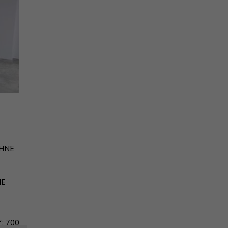
OHNE
HE
f: 700