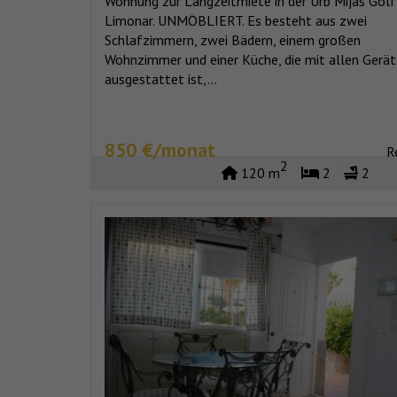
Wohnung zur Langzeitmiete in der Urb Mijas Golf
Limonar. UNMÖBLIERT. Es besteht aus zwei
Schlafzimmern, zwei Bädern, einem großen
Wohnzimmer und einer Küche, die mit allen Gerä
ausgestattet ist,...
850 €/monat
R
2
120 m
2
2