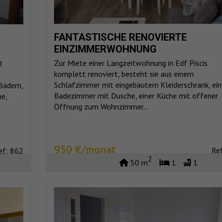
FANTASTISCHE RENOVIERTE
EINZIMMERWOHNUNG
Zur Miete einer Langzeitwohnung in Edf Piscis
R
komplett renoviert, besteht sie aus einem
Schlafzimmer mit eingebautem Kleiderschrank, ei
Bädern,
Badezimmer mit Dusche, einer Küche mit offener
e,
Öffnung zum Wohnzimmer...
950 €/monat
Re
ef: 862
2
50 m
1
1