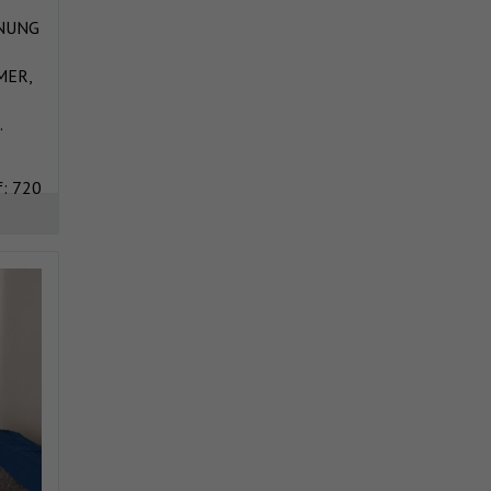
HNUNG
MER,
.
f: 720