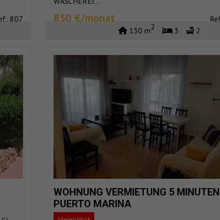
WÄSCHEREI...
850 €/monat
ef: 807
Re
2
130 m
3
2
WOHNUNG VERMIETUNG 5 MINUTEN
PUERTO MARINA
Vermietet