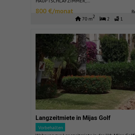
HAUPTSCHLAFZIMMER,...
800 €/monat
R
2
70 m
2
1
Langzeitmiete in Mijas Golf
Vorbehalten