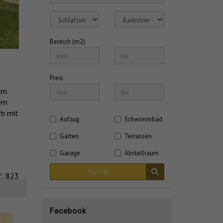
Bereich (m2)
Preis
im
nem
rb mit
Aufzug
Schwimmbad
Garten
Terrassen
Garage
Abstellraum
SUCHE
f: 823
Facebook