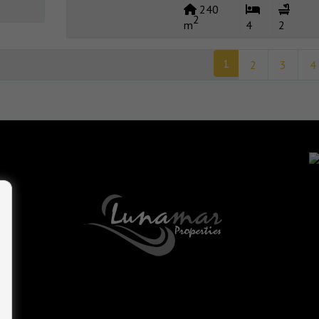
240
2
m
4
2
1
2
3
4
 -