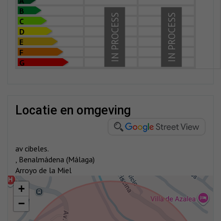
A
B
IN PROCESS
IN PROCESS
C
D
E
F
G
locatie en omgeving
av cibeles.
, Benalmádena (Málaga)
Arroyo de la Miel
+
−