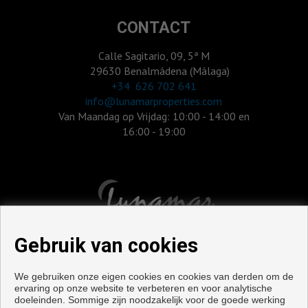
CONTACT
Calle Sagitario, 09, 5ª M
29630 Benalmádena (Málaga)
‎+34 626 702 641
info@lunamarproperties.com
Van Maandag op Vrijdag: 10:00 - 14:00 en
16:00 - 19:00
Gebruik van cookies
We gebruiken onze eigen cookies en cookies van derden om de
ervaring op onze website te verbeteren en voor analytische
doeleinden. Sommige zijn noodzakelijk voor de goede werking