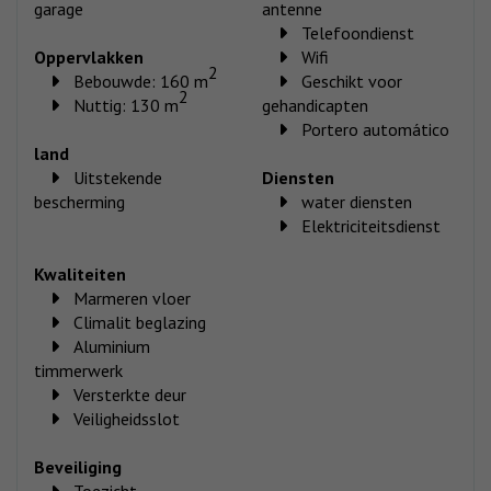
garage
antenne
Telefoondienst
Oppervlakken
Wifi
2
Bebouwde: 160 m
Geschikt voor
2
Nuttig: 130 m
gehandicapten
Portero automático
land
Uitstekende
Diensten
bescherming
water diensten
Elektriciteitsdienst
Kwaliteiten
Marmeren vloer
Climalit beglazing
Aluminium
timmerwerk
Versterkte deur
Veiligheidsslot
Beveiliging
Toezicht