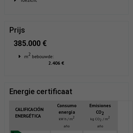
prijs
385.000 €
2
m
bebouwde:
2.406 €
energie certificaat
Consumo
Emisiones
CALIFICACIÓN
energía
CO
2
ENERGÉTICA
2
2
kW h / m
kg CO
/ m
2
año
año