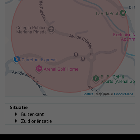
Leaflet
| Map data ©
GoogleMaps
Situatie
Buitenkant
Zuid oriëntatie