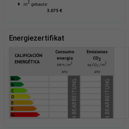
2
m
gebaute:
3.075 €
energiezertifikat
Consumo
Emisiones
CALIFICACIÓN
energía
CO
2
ENERGÉTICA
2
2
kW h / m
kg CO
/ m
2
año
año
A
IN BEARBEITUNG
IN BEARBEITUNG
B
C
D
E
F
G