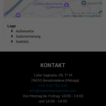
Leaflet
| Map data ©
GoogleMaps
Lage
Außenseite
Südorientierung
Seeblick
KONTAKT
Calle Sagitario, 09, 5ª M
29630 Benalmádena (Málaga)
‎+34 626 702 641
info@lunamarproperties.com
Von Montag bis Freitag: 10:00 - 14:00
und 16:00 - 19:00