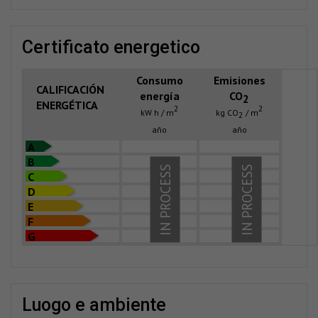
certificato energetico
Consumo
Emisiones
CALIFICACIÓN
energía
CO
2
ENERGÉTICA
2
2
kW h / m
kg CO
/ m
2
año
año
A
B
IN PROCESS
IN PROCESS
C
D
E
F
G
luogo e ambiente