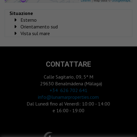
Leaflet
| Map data ©
GoogleMaps
Situazione
Esterno
Orientamento sud
Vista sul mare
CONTATTARE
Calle Sagitario, 09, 5ª M
29630 Benalmádena (Málaga)
‎+34 626 702 641
info@lunamarproperties.com
Dal Lunedi fino al Venerdì: 10:00 - 14:00
e 16:00 - 19:00