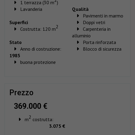
1 terrazza (30 m
)
Lavanderia
Qualità
Pavimenti in marmo
Superfici
Doppi vetri
2
Costrutta: 120 m
Carpenteria in
alluminio
Stato
Porta rinforzata
Anno di costruzione:
Blocco di sicurezza
1985
buona protezione
prezzo
369.000 €
2
m
costrutta:
3.075 €