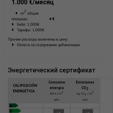
1.000 €/месяц
2
m
общая
площадь:
4 €
Бейл:
1.000€
Тарифы:
1.000€
Прочие расходы включены в цену:
Оплата за содержание урбанизации
энергетический сертификат
Consumo
Emisiones
CALIFICACIÓN
energía
CO
2
ENERGÉTICA
2
2
kW h / m
kg CO
/ m
2
año
año
A
B