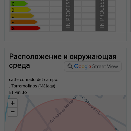
IN PROCESS
IN PROCESS
C
D
E
F
G
расположение и окружающая
среда
calle conrado del campo.
, Torremolinos (Málaga)
El Pinillo
+
−