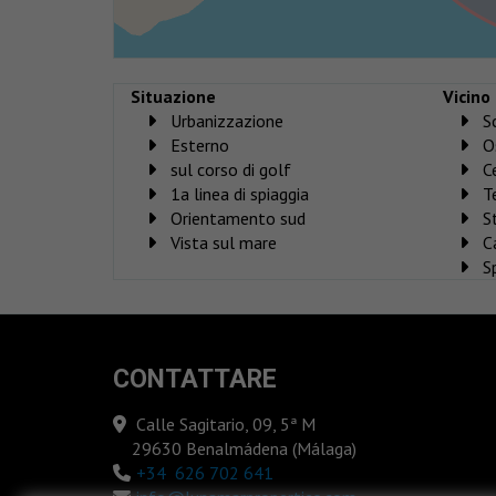
Situazione
Vicino
Urbanizzazione
S
Esterno
O
sul corso di golf
C
1a linea di spiaggia
T
Orientamento sud
S
Vista sul mare
C
S
CONTATTARE
Calle Sagitario, 09, 5ª M
29630 Benalmádena (Málaga)
‎+34 626 702 641