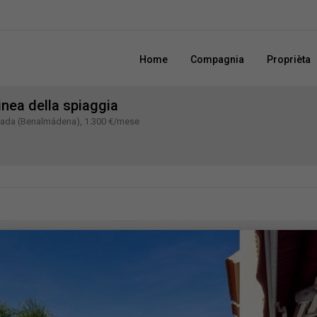
Home
Compagnia
Proprièta
inea della spiaggia
brada (Benalmádena), 1.300 €/mese