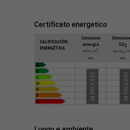
certificato energetico
Consumo
Emision
CALIFICACIÓN
energía
CO
2
ENERGÉTICA
2
kW h / m
kg CO
/ 
2
año
año
A
B
IN PROCESS
IN PROCESS
C
D
E
F
G
luogo e ambiente