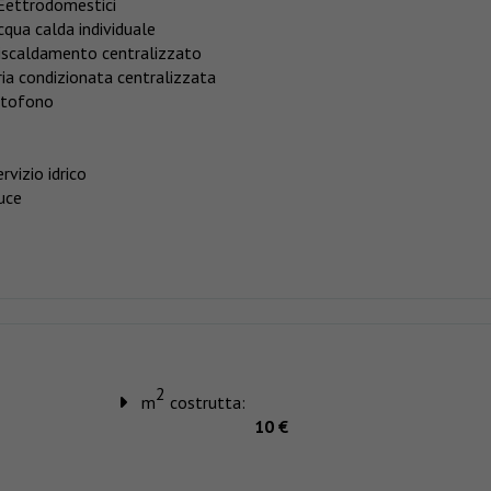
Eettrodomestici
cqua calda individuale
iscaldamento centralizzato
ria condizionata centralizzata
itofono
rvizio idrico
uce
2
m
costrutta:
10 €