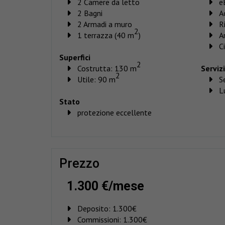
2 Camere da letto
e
2 Bagni
A
2 Armadi a muro
R
2
1 terrazza (40 m
)
A
C
Superfici
2
Costrutta: 130 m
Servizi
2
Utile: 90 m
Se
L
Stato
protezione eccellente
prezzo
1.300 €/mese
Deposito:
1.300€
Commissioni:
1.300€