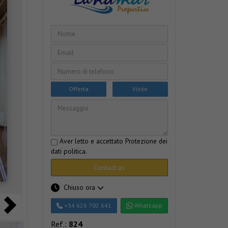
Offerta
Visite
Aver letto e accettato
Protezione dei
dati politica
.
Contact us
Chiuso ora
+34 626 702 641
Whatsapp
Ref.:
824