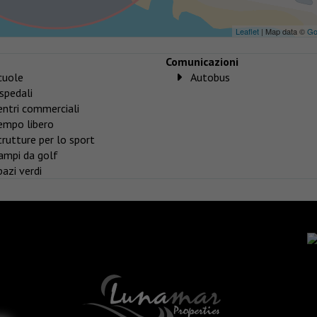
Leaflet
| Map data ©
Go
Comunicazioni
cuole
Autobus
spedali
entri commerciali
empo libero
trutture per lo sport
ampi da golf
pazi verdi